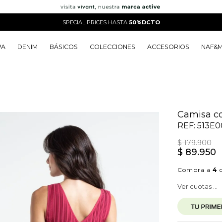
SPECIAL PRICES HASTA
50%DCTO
PA
DENIM
BÁSICOS
COLECCIONES
ACCESORIOS
NAF&
o
o
o
o
 Edit
o
o
Camisa co
REF:
513E0
$
179
.
900
$
89
.
950
Compra a
4
c
Ver cuotas ...