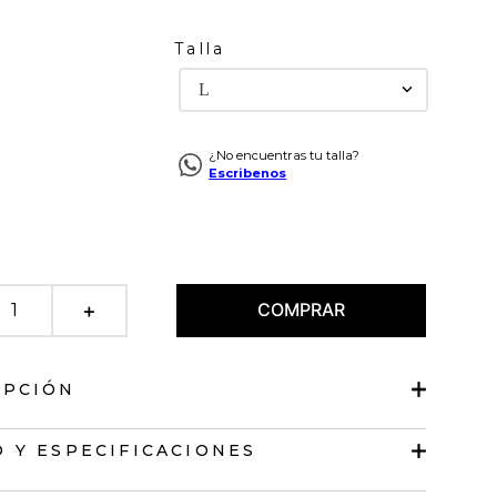
Talla
L
¿No encuentras tu talla?
Escribenos
COMPRAR
＋
IPCIÓN
anga sisa.
 Y ESPECIFICACIONES
lero en ruedo.
en V delantero y posterior.