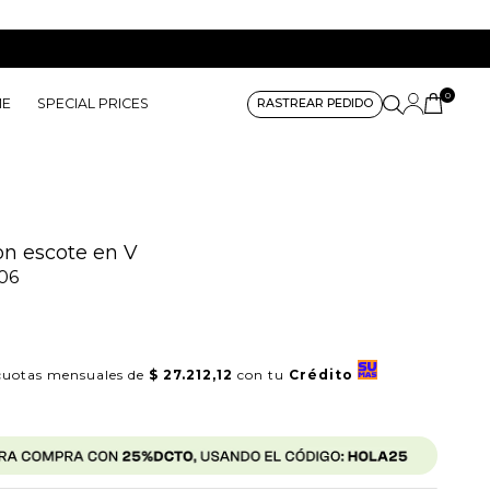
0
ME
SPECIAL PRICES
RASTREAR PEDIDO
n escote en V
06
uotas mensuales de
$ 27.212,12
con tu
Crédito