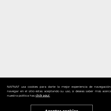
NAFNAF usa cookies para darte la mejor experiencia de navegación
navegar en el sitio estas aceptando su uso, si deseas saber más acerc
nuestra política has
click aquí.
Visita
vivant
nuestra marca
active
x