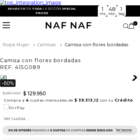
1
48
1
50%DCTO
EN
TODA
LA SECCIÓN
SPECIAL
PRICES
Hrs
Min
Seg
0
Ropa Mujer
Camisas
Camisa con flores bordadas
Camisa con flores bordadas
REF:
415G089
$
259
.
900
$
129
.
950
Compra a
4
cuotas mensuales de
$ 39.313,12
con tu
Crédito
Ver cuotas ...