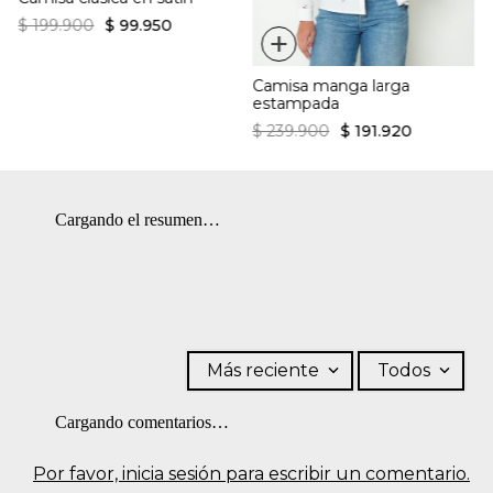
$
199
.
900
$
99
.
950
+
Camisa manga larga
estampada
$
239
.
900
$
191
.
920
Cargando el resumen…
Más reciente
Todos
Cargando comentarios…
Por favor, inicia sesión para escribir un comentario.