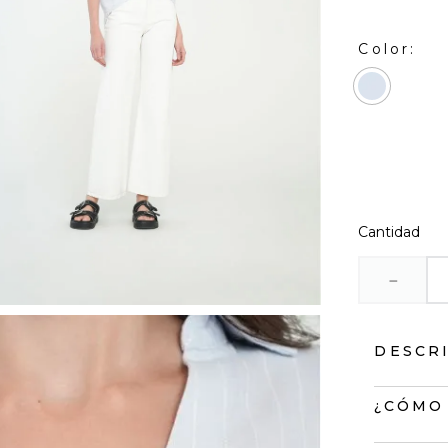
Cantidad
－
DESCR
Camisa 
¿CÓMO
• Cuello 
• Silueta