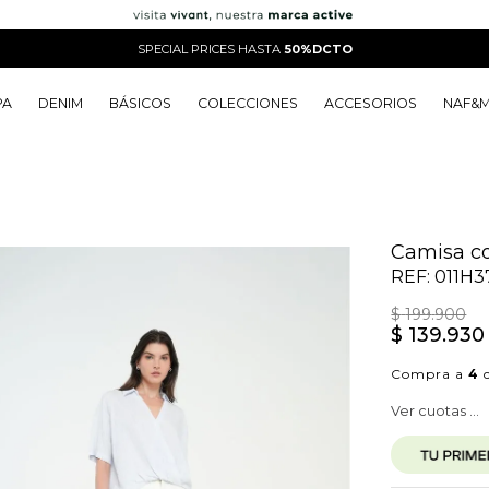
SPECIAL PRICES HASTA
50%DCTO
PA
DENIM
BÁSICOS
COLECCIONES
ACCESORIOS
NAF&
o
o
o
o
 Edit
o
o
Camisa co
REF:
011H3
$
199
.
900
$
139
.
930
Compra a
4
c
Ver cuotas ...