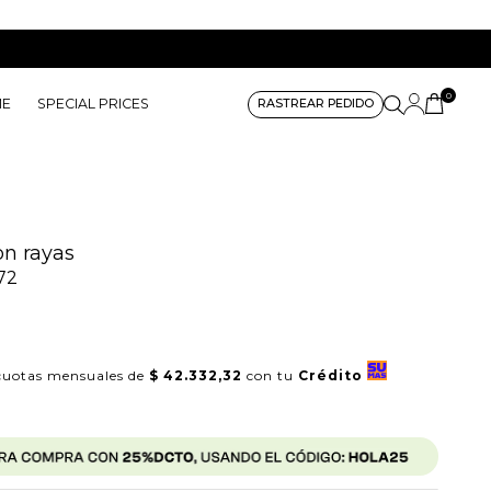
0
ME
SPECIAL PRICES
RASTREAR PEDIDO
n rayas
72
uotas mensuales de
$ 42.332,32
con tu
Crédito