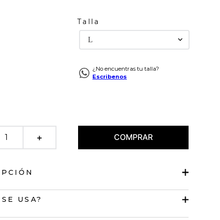
Talla
L
¿No encuentras tu talla?
Escribenos
COMPRAR
＋
IPCIÓN
manga 3/4
 SE USA?
en V.
 holgada.