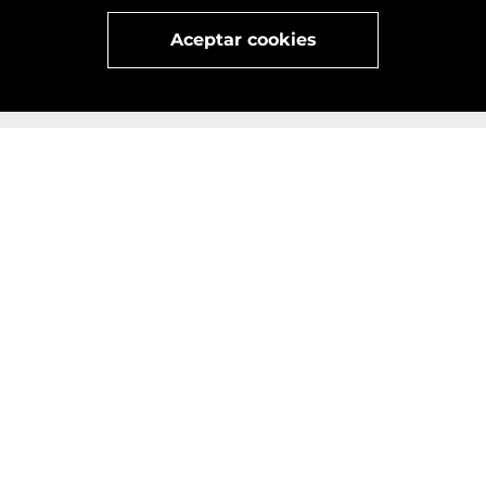
x
Visita
vivant
nuestra marca
active
x
Aceptar cookies