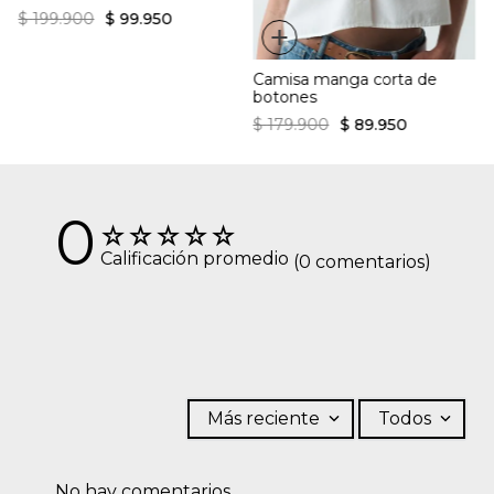
$
199
.
900
$
99
.
950
+
Camisa manga corta de
botones
$
179
.
900
$
89
.
950
0
☆
☆
☆
☆
☆
Calificación promedio
(0 comentarios)
Más reciente
Todos
No hay comentarios.