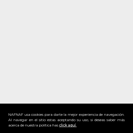
NAFNAF usa cookies para darte la mejor experiencia de navegación.
Al navegar en el sitio estas aceptando su uso, si deseas saber más
acerca de nuestra política has
click aquí.