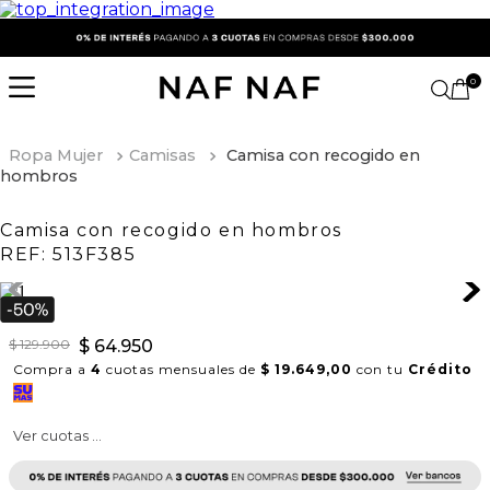
0
Ropa Mujer
Camisas
Camisa con recogido en
hombros
Camisa con recogido en hombros
REF:
513F385
$
129
.
900
$
64
.
950
Compra a
4
cuotas mensuales de
$ 19.649,00
con tu
Crédito
Ver cuotas ...