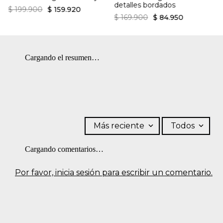
detalles bordados
tendedero a la sombra. CUIDADO TEXTIL PROFESIONAL: No
$
199
.
900
$
159
.
920
limpieza en seco.
$
169
.
900
$
84
.
950
Cargando el resumen…
Más reciente
Todos
Cargando comentarios…
Por favor, inicia sesión para escribir un comentario.