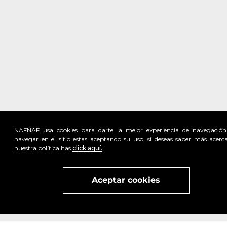
NAFNAF usa cookies para darte la mejor experiencia de navegación
navegar en el sitio estas aceptando su uso, si deseas saber más acerc
nuestra política has
click aquí.
Visita
vivant
nuestra marca
active
x
Aceptar cookies