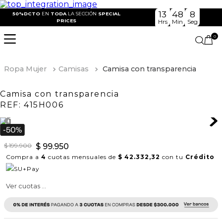
13
48
8
50%DCTO
EN
TODA
LA SECCIÓN
SPECIAL
PRICES
Hrs
Min
Seg
0
Ropa Mujer
Camisas
Camisa con transparencia
Camisa con transparencia
REF:
415H006
$
199
.
900
$
99
.
950
Compra a
4
cuotas mensuales de
$ 42.332,32
con tu
Crédito
Ver cuotas ...