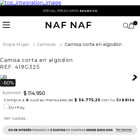
SPECIAL PRICES HASTA
50%DCTO
0
Ropa Mujer
Camisas
Camisa corta en algodón
Camisa corta en algodón
REF:
419G325
$
229
.
900
$
114
.
950
Compra a
4
cuotas mensuales de
$ 34.775,25
con tu
Crédito
Ver cuotas ...