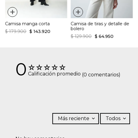
+
+
Camisa manga corta
Camisa de tiras y detalle de
bolero
$
179
.
900
$
143
.
920
$
129
.
900
$
64
.
950
0
☆
☆
☆
☆
☆
Calificación promedio
(0 comentarios)
Más reciente
Todos