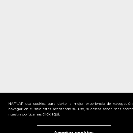
NAFNAF usa cookies para darte la mejor experiencia de navegación
navegar en el sitio estas aceptando su uso, si deseas saber más acerc
nuestra política has
click aquí.
Visita
vivant
nuestra marca
active
x
Aceptar cookies