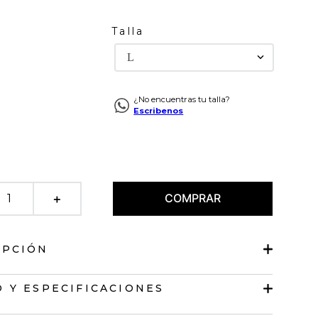
Talla
L
¿No encuentras tu talla?
Escribenos
COMPRAR
＋
IPCIÓN
e tiras graduables
 Y ESPECIFICACIONES
 de cortes con boleros.
en V.