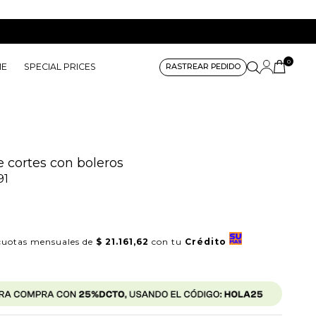
0
ME
SPECIAL PRICES
RASTREAR PEDIDO
 cortes con boleros
91
uotas mensuales de
$ 21.161,62
con tu
Crédito