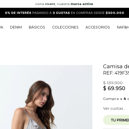
PA
DENIM
BÁSICOS
COLECCIONES
ACCESORIOS
NAF&
o
o
o
o
 Edit
o
o
Camisa de
REF:
419F3
$
139
.
900
$
69
.
950
Compra a
4
c
Ver cuotas ...