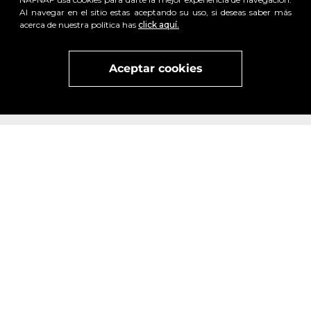
Al navegar en el sitio estas aceptando su uso, si deseas saber más
acerca de nuestra política has
click aquí.
x
Visita
vivant
nuestra marca
active
x
Aceptar cookies