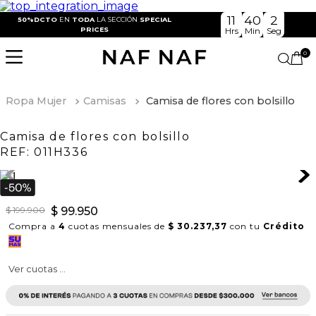
11
40
2
50%DCTO
EN
TODA
LA SECCIÓN
SPECIAL
PRICES
Hrs
Min
Seg
0
Ropa Mujer
Camisas
Camisa de flores con bolsillo
Camisa de flores con bolsillo
REF:
011H336
$
199
.
900
$
99
.
950
Compra a
4
cuotas mensuales de
$ 30.237,37
con tu
Crédito
Ver cuotas ...