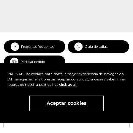
Guía de tallas
Preguntas frecuentes
Rastrear pedido
NAFNAF usa cookies para darte la mejor experiencia de navegación.
Al navegar en el sitio estas aceptando su uso, si deseas saber más
acerca de nuestra política has
click aquí.
Aceptar cookies
Visita
vivant
nuestra marca
active
x
Regístrate y obtén un 25% de descuento