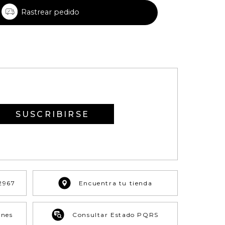
Rastrear pedido
SUSCRIBIRSE
2967
Encuentra tu tienda
ones
Consultar Estado PQRS