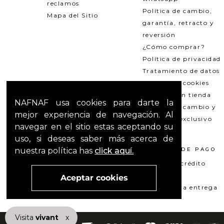
reclamos
Política de cambio,
Mapa del Sitio
garantía, retracto y
reversión
¿Cómo comprar?
Política de privacidad
Tratamiento de datos
Política de cookies
Recogida en tienda
NAFNAF usa cookies para darte la
Política de cambio y
mejor experiencia de navegación. Al
garantías exclusivo
navegar en el sitio estas aceptando su
Outlets
uso, si deseas saber más acerca de
nuestra política has
click aquí.
TÉRMINOS LEGALES
MÉTODOS DE PAGO
Promociones
Tarjeta de crédito
T&C Mercado pago
Su+ PAY
Aceptar cookies
T&C El Hilo que nos une
Pago contra entrega
Visita
vivant
nuestra marca
x
active