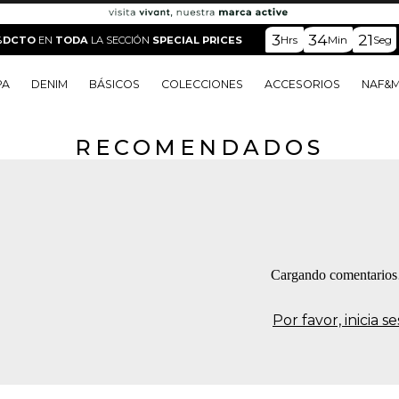
3
34
20
Hrs
Min
Seg
%DCTO
EN
TODA
LA SECCIÓN
SPECIAL PRICES
PA
DENIM
BÁSICOS
COLECCIONES
ACCESORIOS
NAF&
RECOMENDADOS
o
o
o
o
 Edit
o
o
Cargando comentario
Por favor, inicia 