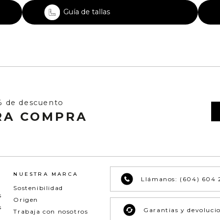
Guía de tallas
% de descuento
RA COMPRA
NUESTRA MARCA
Llámanos: (604) 604 
Sostenibilidad
s
Origen
s
Garantias y devoluci
Trabaja con nosotros