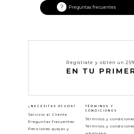
Enterizos
Enterizos
Preguntas frecuentes
Regístrate y obtén un 25
EN TU PRIME
¿NECESITAS AYUDA?
TÉRMINOS Y
CONDICIONES
Servicio al Cliente
Términos y condicione
Preguntas frecuentes
Términos y condicione
Peticiones quejas y
whatsapp