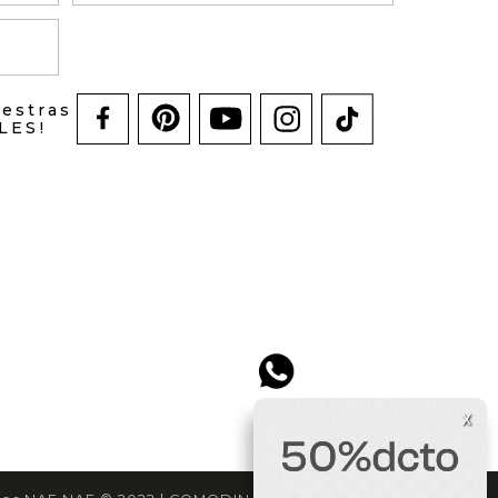
uestras
LES!
x