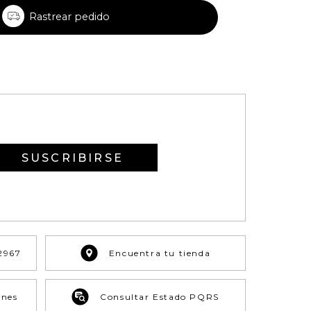
Rastrear pedido
SUSCRIBIRSE
2967
Encuentra tu tienda
ones
Consultar Estado PQRS