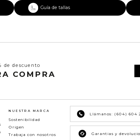
Guía de tallas
% de descuento
RA COMPRA
NUESTRA MARCA
Llámanos: (604) 604 
Sostenibilidad
s
Origen
s
Garantias y devoluci
Trabaja con nosotros