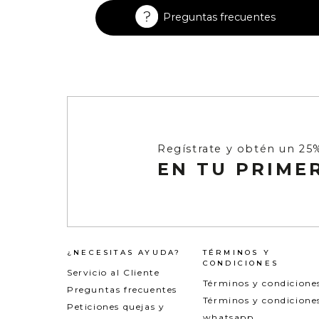
Enterizos
Enterizos
Preguntas frecuentes
Regístrate y obtén un 25
EN TU PRIME
¿NECESITAS AYUDA?
TÉRMINOS Y
CONDICIONES
Servicio al Cliente
Términos y condicione
Preguntas frecuentes
Términos y condicione
Peticiones quejas y
whatsapp