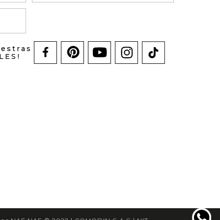
uestras
LES!