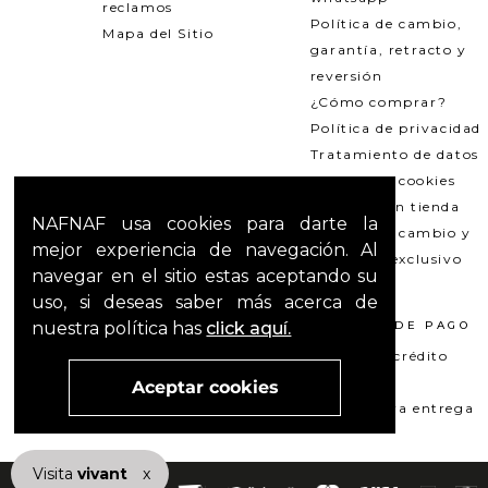
reclamos
Política de cambio,
Mapa del Sitio
garantía, retracto y
reversión
¿Cómo comprar?
Política de privacidad
Tratamiento de datos
Política de cookies
Recogida en tienda
NAFNAF usa cookies para darte la
Política de cambio y
mejor experiencia de navegación. Al
garantías exclusivo
navegar en el sitio estas aceptando su
Outlets
uso, si deseas saber más acerca de
nuestra política has
click aquí.
TÉRMINOS LEGALES
MÉTODOS DE PAGO
Promociones
Tarjeta de crédito
T&C Mercado pago
Su+ PAY
Aceptar cookies
T&C El Hilo que nos une
Pago contra entrega
Visita
vivant
nuestra marca
x
active