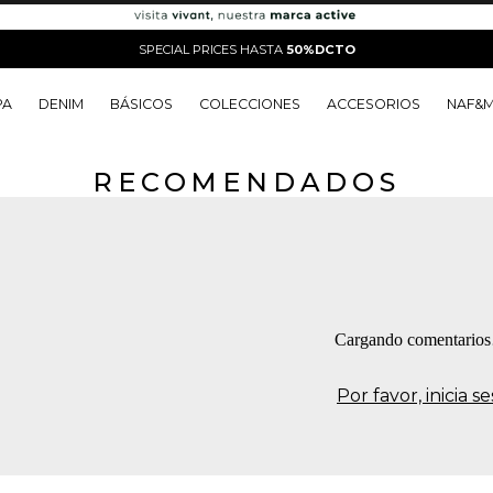
SPECIAL PRICES HASTA
50%DCTO
PA
DENIM
BÁSICOS
COLECCIONES
ACCESORIOS
NAF&
RECOMENDADOS
o
o
o
o
 Edit
o
o
Cargando comentario
Por favor, inicia 