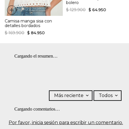
bolero
+
$
129
.
900
$
64
.
950
Camisa manga sisa con
detalles bordados
$
169
.
900
$
84
.
950
Cargando el resumen…
Más reciente
Todos
Cargando comentarios…
Por favor, inicia sesión para escribir un comentario.