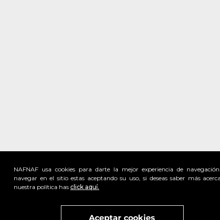
NAFNAF usa cookies para darte la mejor experiencia de navegación
navegar en el sitio estas aceptando su uso, si deseas saber más acerc
nuestra política has
click aquí.
Visita
vivant
nuestra marca
active
x
Aceptar cookies