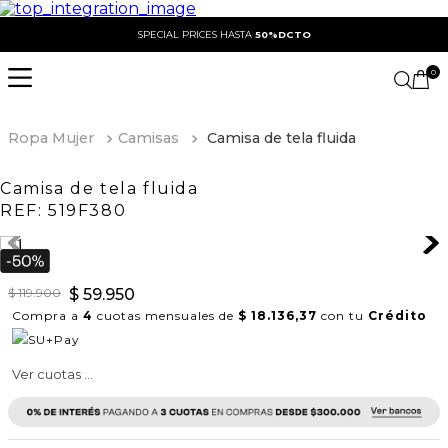
SPECIAL PRICES HASTA
50%DCTO
0
Ropa Mujer
Camisas
Camisa de tela fluida
Camisa de tela fluida
REF:
519F380
$
119
.
900
$
59
.
950
Compra a
4
cuotas mensuales de
$ 18.136,37
con tu
Crédito
Ver cuotas ...