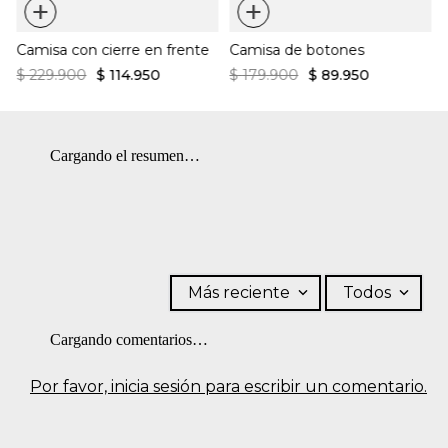
+
+
Planchar solo por el revés a temperatura máxima de 110 ºC
PROFESIONAL: No limpieza en seco. BLANQUEADO: No usar
sin vapor
blanqueador. OTROS: No planchar los accesorios. OTROS: No
Usar paño para planchar, no planchar accesorios
Camisa con cierre en frente
Camisa de botones
Secar en tendedero a la sombra
retorcer ni exprimir. LAVADO: Lavar a mano. Temperatura
No secar en máquina
máxima 40 ºC. OTROS: Usar un paño para planchar.
$
229
.
900
$
114
.
950
$
179
.
900
$
89
.
950
Cargando el resumen…
Más reciente
Todos
Cargando comentarios…
Por favor, inicia sesión para escribir un comentario.