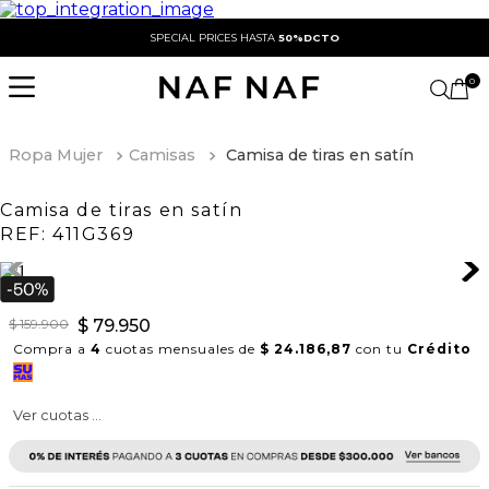
SPECIAL PRICES HASTA
50%DCTO
0
Ropa Mujer
Camisas
Camisa de tiras en satín
Camisa de tiras en satín
REF:
411G369
$
159
.
900
$
79
.
950
Compra a
4
cuotas mensuales de
$ 24.186,87
con tu
Crédito
Ver cuotas ...