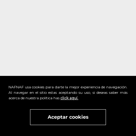
NAFNAF usa cookies para darte la mejor experiencia de navegación.
Al navegar en el sitio estas aceptando su uso, si deseas saber más
acerca de nuestra política has
click aquí.
Visita
vivant
nuestra marca
active
x
Aceptar cookies