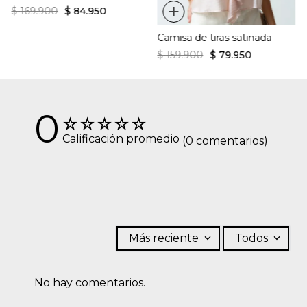
+
$
169
.
900
$
84
.
950
Camisa de tiras satinada
$
159
.
900
$
79
.
950
0
☆
☆
☆
☆
☆
Calificación promedio
(0 comentarios)
Más reciente
Todos
No hay comentarios.