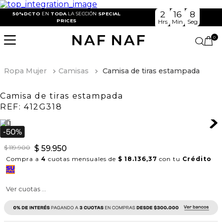
2
16
8
50%DCTO
EN
TODA
LA SECCIÓN
SPECIAL
PRICES
Hrs
Min
Seg
0
Ropa Mujer
Camisas
Camisa de tiras estampada
Camisa de tiras estampada
REF:
412G318
$
119
.
900
$
59
.
950
Compra a
4
cuotas mensuales de
$ 18.136,37
con tu
Crédito
Ver cuotas ...