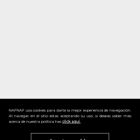
NAFNAF usa cookies para darte la mejor experiencia de navegación.
Al navegar en el sitio estas aceptando su uso, si deseas saber más
acerca de nuestra política has
click aquí.
x
Visita
vivant
nuestra marca
active
x