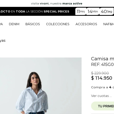
11
14
38
Hrs
Min
Seg
%DCTO
EN
TODA
LA SECCIÓN
SPECIAL PRICES
PA
DENIM
BÁSICOS
COLECCIONES
ACCESORIOS
NAF&
yas
o
o
o
o
 Edit
o
o
Camisa ma
REF:
415G0
$
229
.
900
$
114
.
950
Compra a
4
c
Ver cuotas ...