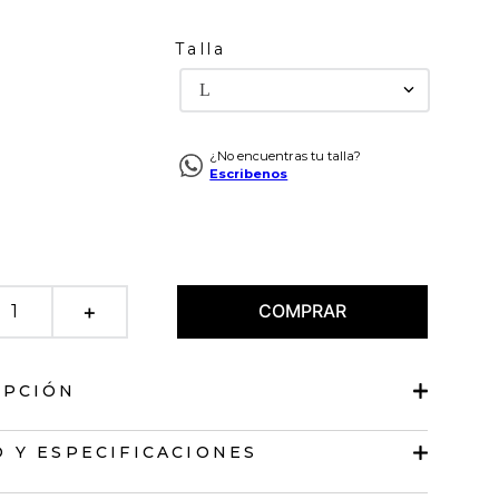
Talla
L
¿No encuentras tu talla?
Escribenos
COMPRAR
＋
IPCIÓN
 cuello clásico
 Y ESPECIFICACIONES
abierto.
de botones en frente.