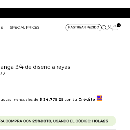
0
ME
SPECIAL PRICES
RASTREAR PEDIDO
nga 3/4 de diseño a rayas
32
uotas mensuales de
$ 34.775,25
con tu
Crédito