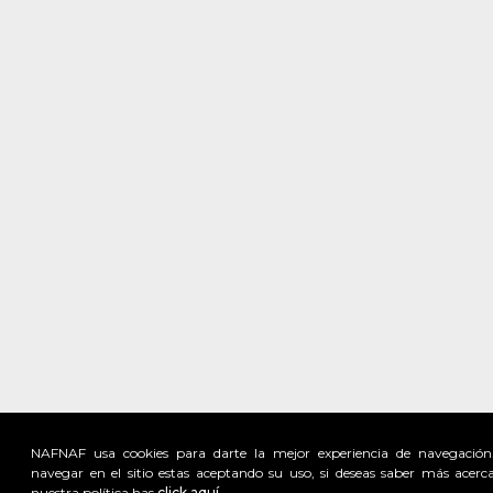
NAFNAF usa cookies para darte la mejor experiencia de navegación
navegar en el sitio estas aceptando su uso, si deseas saber más acerc
nuestra política has
click aquí.