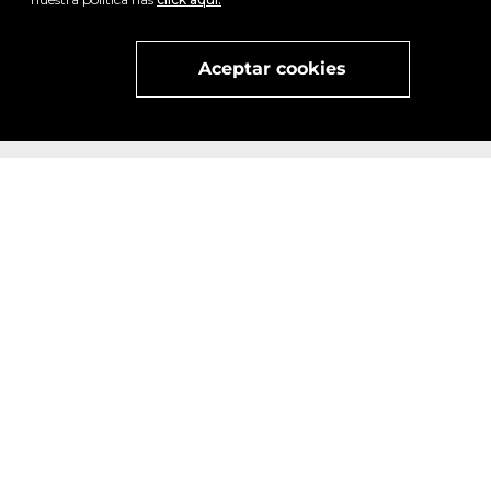
Visita
vivant
nuestra marca
active
x
Aceptar cookies