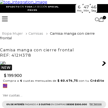
6
47
45
50%DCTO
EN
TODA
LA SECCIÓN
SPECIAL
PRICES
Hrs
Min
Seg
0
Ropa Mujer
Camisas
Camisa manga con cierre
frontal
Camisa manga con cierre frontal
REF:
412H378
$
199
.
900
Compra a
4
cuotas mensuales de
$ 60.474,75
con tu
Crédito
Ver cuotas ...