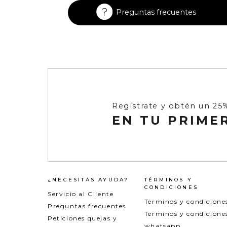
Enterizos
Enterizos
Preguntas frecuentes
Regístrate y obtén un 25
EN TU PRIME
¿NECESITAS AYUDA?
TÉRMINOS Y
CONDICIONES
Servicio al Cliente
Términos y condicione
Preguntas frecuentes
Términos y condicione
Peticiones quejas y
whatsapp