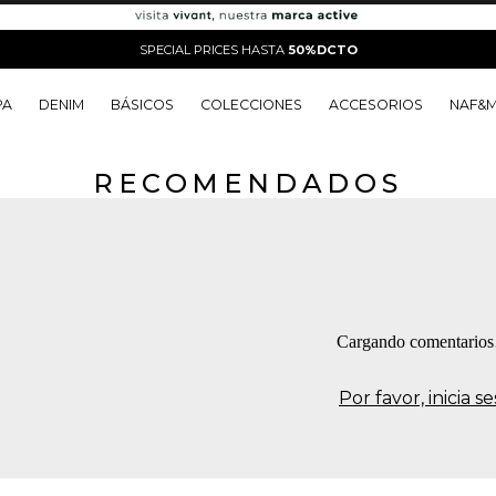
SPECIAL PRICES HASTA
50%DCTO
PA
DENIM
BÁSICOS
COLECCIONES
ACCESORIOS
NAF&
RECOMENDADOS
o
o
o
o
 Edit
o
o
Cargando comentario
Por favor, inicia 