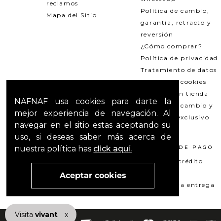
reclamos
Política de cambio,
Mapa del Sitio
garantía, retracto y
reversión
¿Cómo comprar?
Política de privacidad
Tratamiento de datos
Política de cookies
Recogida en tienda
NAFNAF usa cookies para darte la
Política de cambio y
mejor experiencia de navegación. Al
garantías exclusivo
navegar en el sitio estas aceptando su
Outlets
uso, si deseas saber más acerca de
nuestra política has
click aquí.
TÉRMINOS LEGALES
MÉTODOS DE PAGO
Promociones
Tarjeta de crédito
T&C Mercado pago
Su+ PAY
Aceptar cookies
T&C El Hilo que nos une
Pago contra entrega
Visita
vivant
nuestra marca
x
active