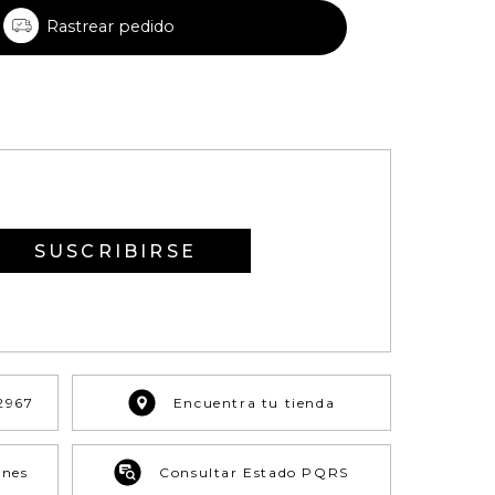
Rastrear pedido
SUSCRIBIRSE
2967
Encuentra tu tienda
ones
Consultar Estado PQRS