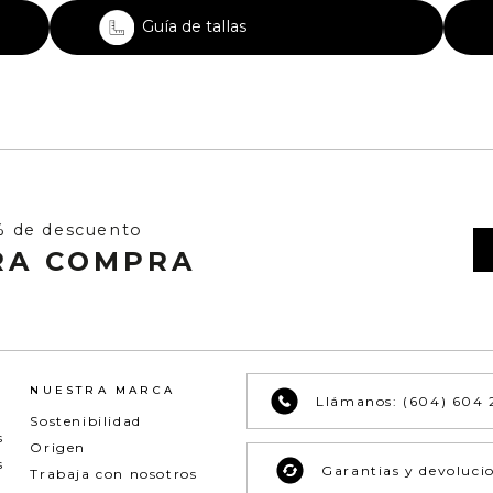
Guía de tallas
% de descuento
RA COMPRA
NUESTRA MARCA
Llámanos: (604) 604 
Sostenibilidad
s
Origen
s
Garantias y devoluci
Trabaja con nosotros