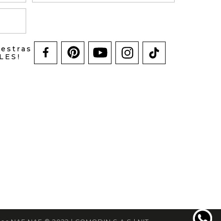
uestras
LES!