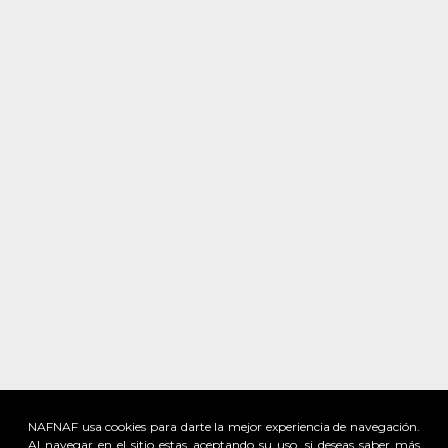
NAFNAF usa cookies para darte la mejor experiencia de navegación.
Al navegar en el sitio estas aceptando su uso, si deseas saber más