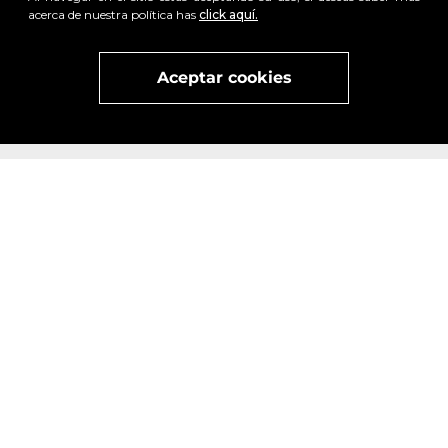
acerca de nuestra política has
click aquí.
x
Visita
vivant
nuestra marca
active
x
Aceptar cookies