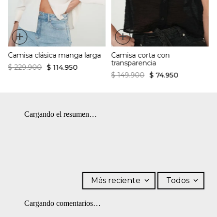
Cuello camisero clásico
revés. PLANCHADO: Planchar a una temperatura máxima de la
Manga corta
base de 110 ºC, sin vapor. Planchar con vapor puede causar daño
Ajuste regular
irreversible. OTROS: No remojar.
+
+
Camisa clásica manga larga
Camisa corta con
transparencia
$
229
.
900
$
114
.
950
$
149
.
900
$
74
.
950
Cargando el resumen…
Más reciente
Todos
Cargando comentarios…