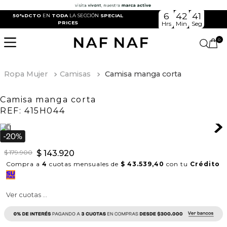
6
42
41
50%DCTO
EN
TODA
LA SECCIÓN
SPECIAL
PRICES
Hrs
Min
Seg
0
Ropa Mujer
Camisas
Camisa manga corta
Camisa manga corta
REF:
415H044
$
179
.
900
$
143
.
920
Compra a
4
cuotas mensuales de
$ 43.539,40
con tu
Crédito
Ver cuotas ...