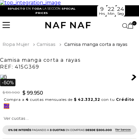
9
22
23
50%DCTO
EN
TODA
LA SECCIÓN
SPECIAL
PRICES
Hrs
Min
Seg
0
Ropa Mujer
Camisas
Camisa manga corta a rayas
Camisa manga corta a rayas
REF:
415G369
$
199
.
900
$
99
.
950
Compra a
4
cuotas mensuales de
$ 42.332,32
con tu
Crédito
Ver cuotas ...