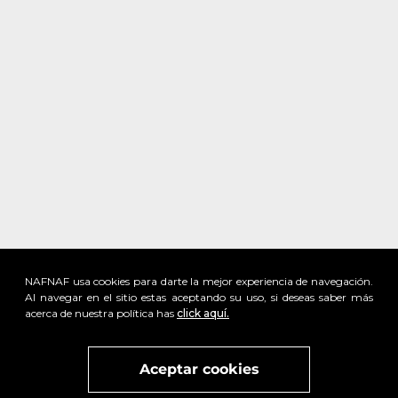
NAFNAF usa cookies para darte la mejor experiencia de navegación.
Al navegar en el sitio estas aceptando su uso, si deseas saber más
acerca de nuestra política has
click aquí.
x
Visita
vivant
nuestra marca
active
x
Aceptar cookies