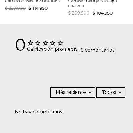
Camisa clásica de botones
Camisa manga sisa tipo
chaleco
$
229
.
900
$
114
.
950
$
209
.
900
$
104
.
950
0
☆
☆
☆
☆
☆
Calificación promedio
(0 comentarios)
Más reciente
Todos
No hay comentarios.