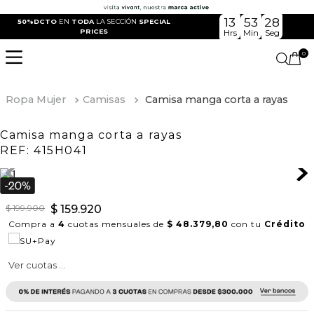
13
53
28
50%DCTO
EN
TODA
LA SECCIÓN
SPECIAL
PRICES
Hrs
Min
Seg
0
Ropa Mujer
Camisas
Camisa manga corta a rayas
Camisa manga corta a rayas
REF:
415H041
$
199
.
900
$
159
.
920
Compra a
4
cuotas mensuales de
$ 48.379,80
con tu
Crédito
Ver cuotas ...