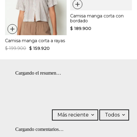
+
Ajuste regular
SECADO: No secar en máquina. OTROS: No remojar.
Cuello camisero
PLANCHADO: Planchar a una temperatura máxima de la base
Camisa manga corta con
de 110 ºC, sin vapor. Planchar con vapor puede causar daño
bordado
irreversible. OTROS: Lavar por el revés. SECADO: Secado en
+
tendedero a la sombra.
$
189
.
900
Camisa manga corta a rayas
$
199
.
900
$
159
.
920
Cargando el resumen…
Más reciente
Todos
Cargando comentarios…