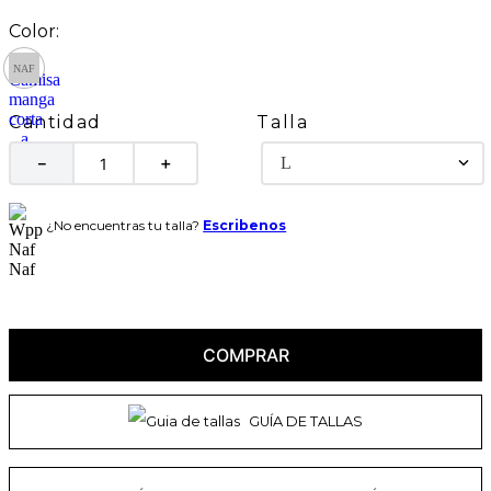
Talla
Cantidad
L
－
＋
¿No encuentras tu talla?
Escribenos
COMPRAR
GUÍA DE TALLAS