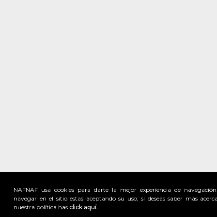
NAFNAF usa cookies para darte la mejor experiencia de navegación
navegar en el sitio estas aceptando su uso, si deseas saber más acerc
nuestra política has
click aquí.