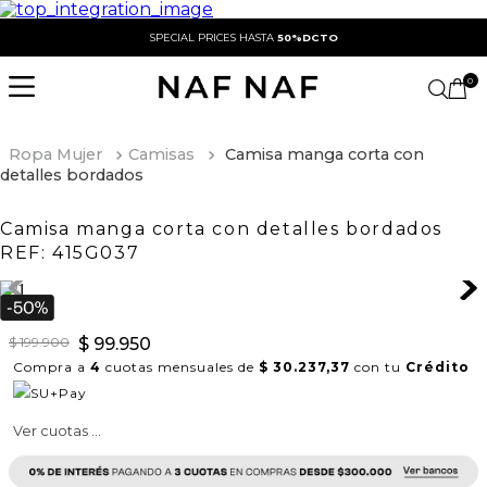
SPECIAL PRICES HASTA
50%DCTO
0
Ropa Mujer
Camisas
Camisa manga corta con
detalles bordados
Camisa manga corta con detalles bordados
REF:
415G037
$
199
.
900
$
99
.
950
Compra a
4
cuotas mensuales de
$ 30.237,37
con tu
Crédito
Ver cuotas ...