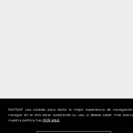
NAFNAF usa cookies para darte la mejor experiencia de navegación
navegar en el sitio estas aceptando su uso, si deseas saber más acerc
nuestra política has
click aquí.
Visita
vivant
nuestra marca
active
x