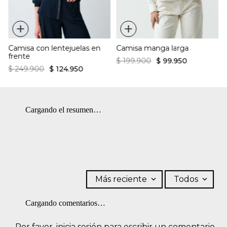
+
+
Camisa con lentejuelas en
Camisa manga larga
frente
$
199
.
900
$
99
.
950
$
249
.
900
$
124
.
950
Cargando el resumen…
Más reciente
Todos
Cargando comentarios…
Por favor, inicia sesión para escribir un comentario.