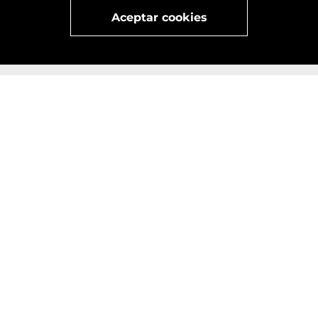
Visita
vivant
nuestra marca
active
x
Aceptar cookies