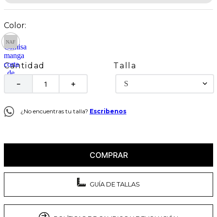
Talla
Cantidad
S
－
＋
¿No encuentras tu talla?
Escribenos
COMPRAR
GUÍA DE TALLAS