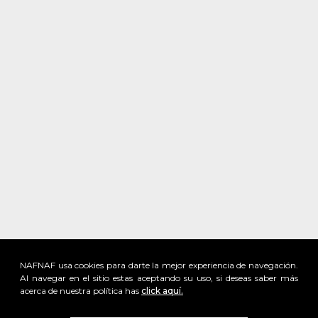
NAFNAF usa cookies para darte la mejor experiencia de navegación.
Al navegar en el sitio estas aceptando su uso, si deseas saber más
acerca de nuestra política has
click aquí.
x