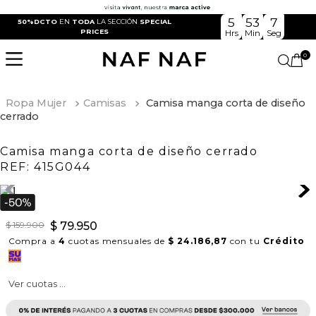
5
53
6
50%DCTO
EN
TODA
LA SECCIÓN
SPECIAL
PRICES
Hrs
Min
Seg
0
Ropa Mujer
Camisas
Camisa manga corta de diseño
cerrado
Camisa manga corta de diseño cerrado
REF:
415G044
$
159
.
900
$
79
.
950
Compra a
4
cuotas mensuales de
$ 24.186,87
con tu
Crédito
Ver cuotas ...