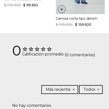
$
199
.
900
$
99
.
950
+
Camisa corta tipo denim
$
199
.
900
$
159
.
920
0
☆
☆
☆
☆
☆
Calificación promedio
(0 comentarios)
Más reciente
Todos
No hay comentarios.