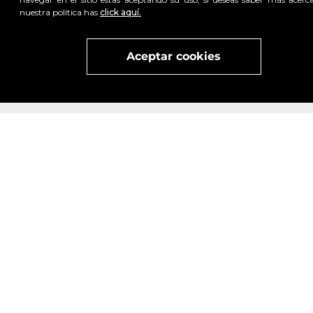
nuestra política has
click aquí.
Visita
vivant
nuestra marca
active
x
Aceptar cookies