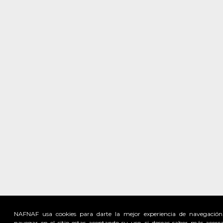
NAFNAF usa cookies para darte la mejor experiencia de navegación
navegar en el sitio estas aceptando su uso, si deseas saber más acerc