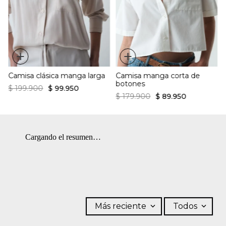
Estampado continuo
accesorios. CUIDADO TEXTIL PROFESIONAL: No limpieza en
seco. BLANQUEADO: No usar blanqueador. OTROS: Lavar por el
revés. OTROS: Planchar solo por el revés. PLANCHADO:
Planchar a una temperatura máxima de la base de 110 ºC, sin
vapor. Planchar con vapor puede causar daño irreversible.
+
+
OTROS: No retorcer ni exprimir.
Camisa clásica manga larga
Camisa manga corta de
botones
$
199
.
900
$
99
.
950
$
179
.
900
$
89
.
950
Cargando el resumen…
Más reciente
Todos