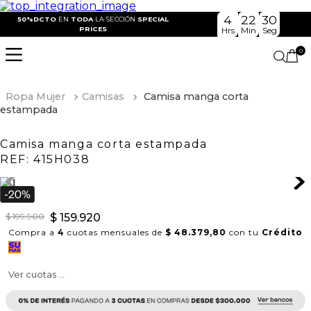
4
22
30
50%DCTO
EN
TODA
LA SECCIÓN
SPECIAL
PRICES
Hrs
Min
Seg
0
Ropa Mujer
Camisas
Camisa manga corta
estampada
Camisa manga corta estampada
REF:
415H038
$
199
.
900
$
159
.
920
Compra a
4
cuotas mensuales de
$ 48.379,80
con tu
Crédito
Ver cuotas ...