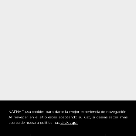
NAFNAF usa cookies para darte la mejor experiencia de navegación.
Al navegar en el sitio estas aceptando su uso, si deseas saber más
acerca de nuestra política has
click aquí.
Visita
vivant
nuestra marca
active
x