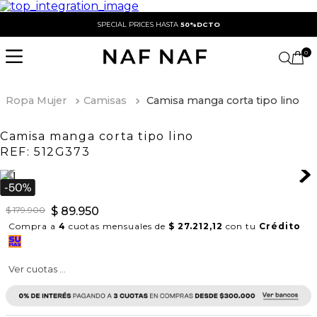
SPECIAL PRICES HASTA
50%DCTO
0
Ropa Mujer
Camisas
Camisa manga corta tipo lino
Camisa manga corta tipo lino
REF:
512G373
$
179
.
900
$
89
.
950
Compra a
4
cuotas mensuales de
$ 27.212,12
con tu
Crédito
Ver cuotas ...