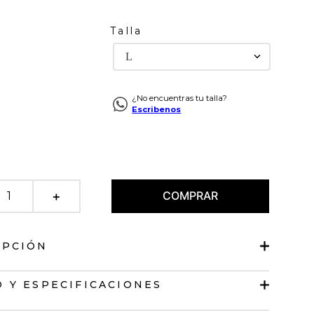
Talla
L
¿No encuentras tu talla?
Escribenos
COMPRAR
＋
IPCIÓN
e diseño abierto
 Y ESPECIFICACIONES
arga.
lásico.