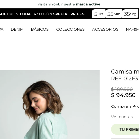
5
55
34
Hrs
Min
Seg
%DCTO
EN
TODA
LA SECCIÓN
SPECIAL PRICES
PA
DENIM
BÁSICOS
COLECCIONES
ACCESORIOS
NAF&
o
o
o
o
 Edit
o
o
Camisa m
REF:
012F3
$
189
.
900
$
94
.
950
Compra a
4
c
Ver cuotas ...