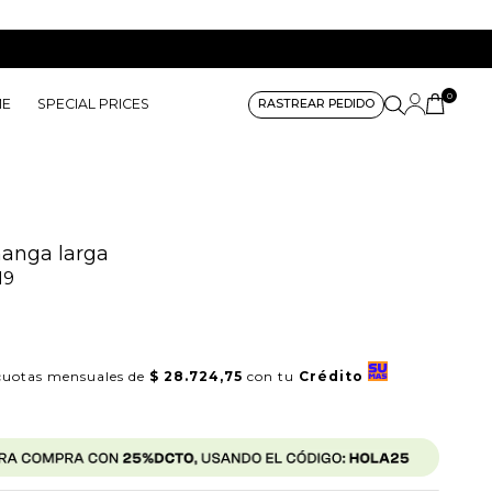
0
ME
SPECIAL PRICES
RASTREAR PEDIDO
anga larga
19
uotas mensuales de
$ 28.724,75
con tu
Crédito