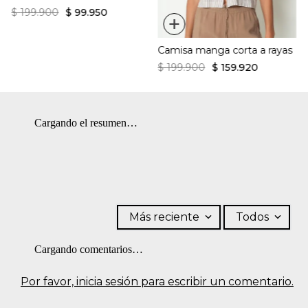
$
199
.
900
$
99
.
950
+
Camisa manga corta a rayas
$
199
.
900
$
159
.
920
Cargando el resumen…
Más reciente
Todos
Cargando comentarios…
Por favor, inicia sesión para escribir un comentario.