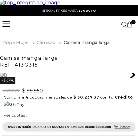
SPECIAL PRICES HASTA
50%DCTO
0
Ropa Mujer
Camisas
Camisa manga larga
Camisa manga larga
REF:
413G315
$
199
.
900
$
99
.
950
Compra a
4
cuotas mensuales de
$ 30.237,37
con tu
Crédito
Ver cuotas ...