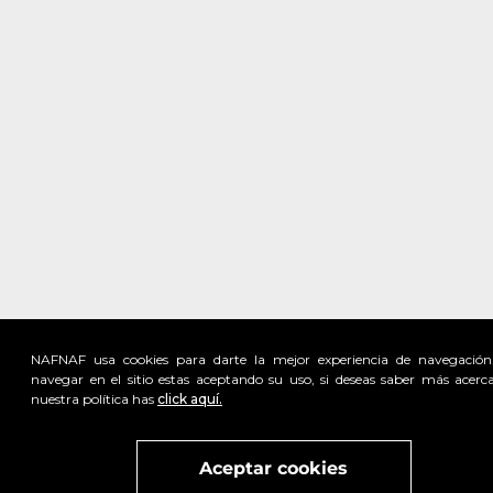
NAFNAF usa cookies para darte la mejor experiencia de navegación
navegar en el sitio estas aceptando su uso, si deseas saber más acerc
nuestra política has
click aquí.
Visita
vivant
nuestra marca
active
x
Aceptar cookies