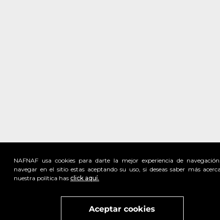
NAFNAF usa cookies para darte la mejor experiencia de navegación
navegar en el sitio estas aceptando su uso, si deseas saber más acerc
nuestra política has
click aquí.
Visita
vivant
nuestra marca
active
x
Aceptar cookies