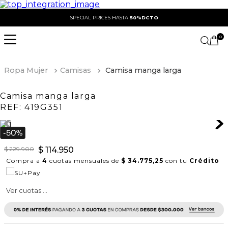
SPECIAL PRICES HASTA
50%DCTO
0
Ropa Mujer
Camisas
Camisa manga larga
Camisa manga larga
REF:
419G351
$
229
.
900
$
114
.
950
Compra a
4
cuotas mensuales de
$ 34.775,25
con tu
Crédito
Ver cuotas ...