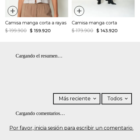
Secado en tendedero a la sombra.
+
+
Camisa manga corta a rayas
Camisa manga corta
$
199
.
900
$
159
.
920
$
179
.
900
$
143
.
920
Cargando el resumen…
Más reciente
Todos
Cargando comentarios…
Por favor, inicia sesión para escribir un comentario.