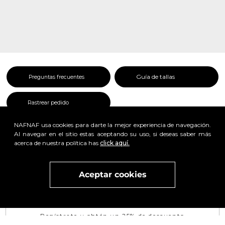
Guía de tallas
Preguntas frecuentes
Rastrear pedido
NAFNAF usa cookies para darte la mejor experiencia de navegación.
Al navegar en el sitio estas aceptando su uso, si deseas saber más
acerca de nuestra política has
click aquí.
Aceptar cookies
Visita
vivant
nuestra marca
active
x
Regístrate y obtén un 25% de descuento