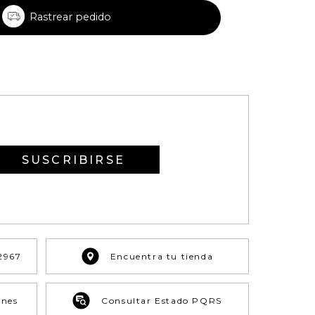
Rastrear pedido
SUSCRIBIRSE
2967
Encuentra tu tienda
ones
Consultar Estado PQRS