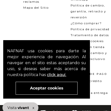
reclamos
Política de cambio,
Mapa del Sitio
garantía, retracto y
reversión
¿Cómo comprar?
Política de privacidad
Tratamiento de datos
Política de cookies
Recogida en tienda
NAFNAF usa cookies para darte la
Política de cambio y
mejor experiencia de navegación. Al
garantías exclusivo
navegar en el sitio estas aceptando su
Outlets
uso, si deseas saber más acerca de
nuestra política has
click aquí.
TÉRMINOS LEGALES
MÉTODOS DE PAGO
Promociones
Tarjeta de crédito
T&C Mercado pago
Su+ PAY
Aceptar cookies
T&C El Hilo que nos une
Pago contra entrega
Visita
vivant
nuestra marca
x
active