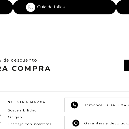
Guía de tallas
% de descuento
RA COMPRA
NUESTRA MARCA
Llámanos: (604) 604 
Sostenibilidad
s
Origen
s
Garantias y devoluci
Trabaja con nosotros