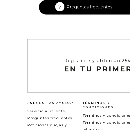
Enterizos
Enterizos
Preguntas frecuentes
Regístrate y obtén un 25
EN TU PRIME
¿NECESITAS AYUDA?
TÉRMINOS Y
CONDICIONES
Servicio al Cliente
Términos y condicione
Preguntas frecuentes
Términos y condicione
Peticiones quejas y
whatsapp