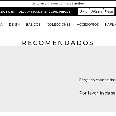
2
26
8
Hrs
Min
Seg
%DCTO
EN
TODA
LA SECCIÓN
SPECIAL PRICES
PA
DENIM
BÁSICOS
COLECCIONES
ACCESORIOS
NAF&
RECOMENDADOS
o
o
o
o
 Edit
o
o
Cargando comentario
Por favor, inicia 