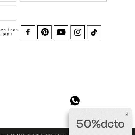
uestras
LES!
x