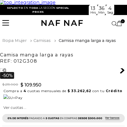
13
36
4
50%DCTO
EN
TODA
LA SECCIÓN
SPECIAL
PRICES
Hrs
Min
Seg
0
Ropa Mujer
Camisas
Camisa manga larga a rayas
Camisa manga larga a rayas
REF:
012G308
$
219
.
900
$
109
.
950
Compra a
4
cuotas mensuales de
$ 33.262,62
con tu
Crédito
Ver cuotas ...