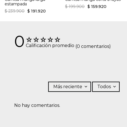
estampada
$
199
.
900
$
159
.
920
$
239
.
900
$
191
.
920
0
☆
☆
☆
☆
☆
Calificación promedio
(0 comentarios)
Más reciente
Todos
No hay comentarios.