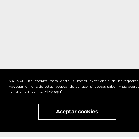
NAFNAF usa cookies para darte la mejor experiencia de navegación
navegar en el sitio estas aceptando su uso, si deseas saber más acerc
nuestra política has
click aquí.
Visita
vivant
nuestra marca
active
x
Aceptar cookies