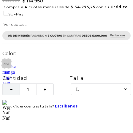
$
229
.
900
$
114
.
950
Compra a
4
cuotas mensuales de
$ 34.775,25
con tu
Crédito
Ver cuotas ...
Talla
Cantidad
L
－
＋
¿No encuentras tu talla?
Escribenos