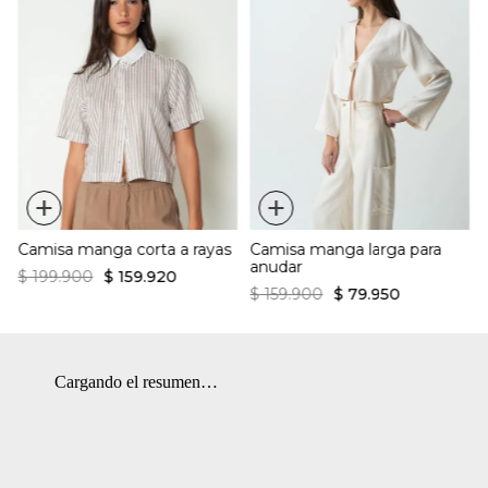
+
+
Camisa manga corta a rayas
Camisa manga larga para
anudar
$
199
.
900
$
159
.
920
$
159
.
900
$
79
.
950
Cargando el resumen…