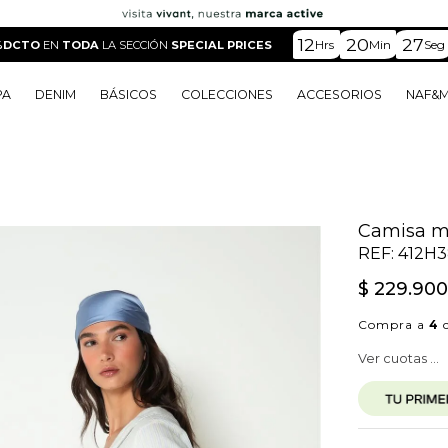
12
20
25
Hrs
Min
Seg
%DCTO
EN
TODA
LA SECCIÓN
SPECIAL PRICES
PA
DENIM
BÁSICOS
COLECCIONES
ACCESORIOS
NAF&
o
o
o
o
 Edit
o
o
Camisa m
REF:
412H
$
229
.
90
Compra a
4
c
Ver cuotas ...