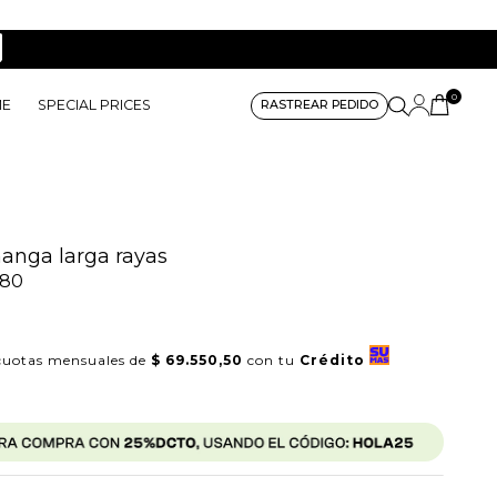
0
ME
SPECIAL PRICES
RASTREAR PEDIDO
anga larga rayas
380
0
uotas mensuales de
$ 69.550,50
con tu
Crédito