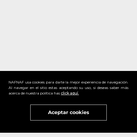
NAFNAF usa cookies para darte la mejor experiencia de navegación.
Al navegar en el sitio estas aceptando su uso, si deseas saber más
acerca de nuestra política has
click aquí.
x
Visita
vivant
nuestra marca
active
x
Aceptar cookies