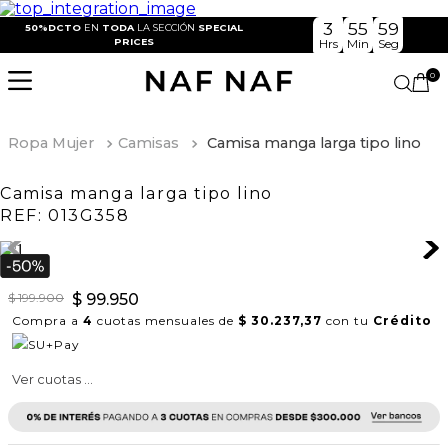
3
55
59
50%DCTO
EN
TODA
LA SECCIÓN
SPECIAL
PRICES
Hrs
Min
Seg
0
Ropa Mujer
Camisas
Camisa manga larga tipo lino
Camisa manga larga tipo lino
REF:
013G358
$
199
.
900
$
99
.
950
Compra a
4
cuotas mensuales de
$ 30.237,37
con tu
Crédito
Ver cuotas ...