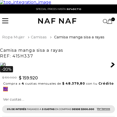
SPECIAL PRICES HASTA
50%DCTO
0
Ropa Mujer
Camisas
Camisa manga sisa a rayas
Camisa manga sisa a rayas
REF:
415H337
$
199
.
900
$
159
.
920
Compra a
4
cuotas mensuales de
$ 48.379,80
con tu
Crédito
Ver cuotas ...