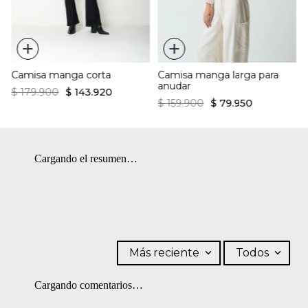
Cuello camisero
irreversible. BLANQUEADO: No usar blanqueador. OTROS: No
retorcer ni exprimir. SECADO: No secar en máquina. LAVADO:
Lavar a mano. Temperatura máxima 40 ºC.
+
+
Camisa manga corta
Camisa manga larga para
anudar
$
179
.
900
$
143
.
920
$
159
.
900
$
79
.
950
Cargando el resumen…
Más reciente
Todos
Cargando comentarios…