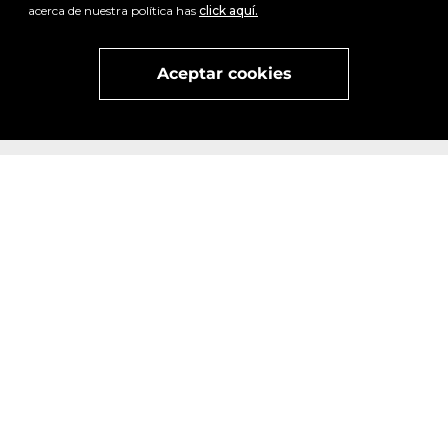
acerca de nuestra política has
click aquí.
x
Visita
vivant
nuestra marca
active
x
Aceptar cookies