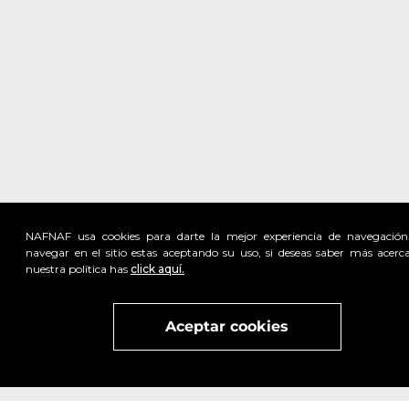
NAFNAF usa cookies para darte la mejor experiencia de navegación
navegar en el sitio estas aceptando su uso, si deseas saber más acerc
nuestra política has
click aquí.
Visita
vivant
nuestra marca
active
x
Aceptar cookies