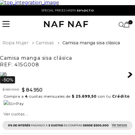
SPECIAL PRICES HASTA
50%DCTO
0
Ropa Mujer
Camisas
Camisa manga sisa clásica
Camisa manga sisa clásica
REF:
415G008
$
169
.
900
$
84
.
950
Compra a
4
cuotas mensuales de
$ 25.699,50
con tu
Crédito
Ver cuotas ...