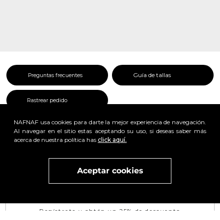
Guía de tallas
Preguntas frecuentes
Rastrear pedido
NAFNAF usa cookies para darte la mejor experiencia de navegación.
Al navegar en el sitio estas aceptando su uso, si deseas saber más
acerca de nuestra política has
click aquí.
Aceptar cookies
Visita
vivant
nuestra marca
active
x
Regístrate y obtén un 25% de descuento