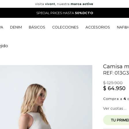
SPECIAL PRICES HASTA
50%DCTO
PA
DENIM
BÁSICOS
COLECCIONES
ACCESORIOS
NAF&
jido
o
o
o
o
 Edit
o
o
Camisa ma
REF:
013G3
$
129
.
900
$
64
.
950
Compra a
4
c
Ver cuotas ...