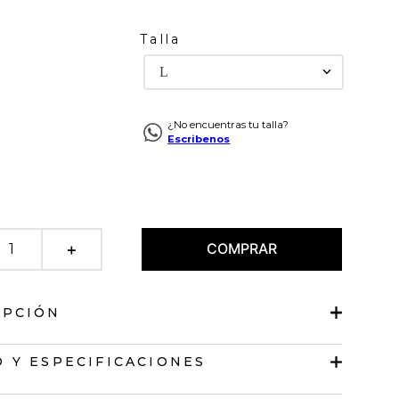
Talla
L
¿No encuentras tu talla?
Escribenos
COMPRAR
＋
IPCIÓN
e largo pretinero
 Y ESPECIFICACIONES
redondo con detalle tejido.
isa.