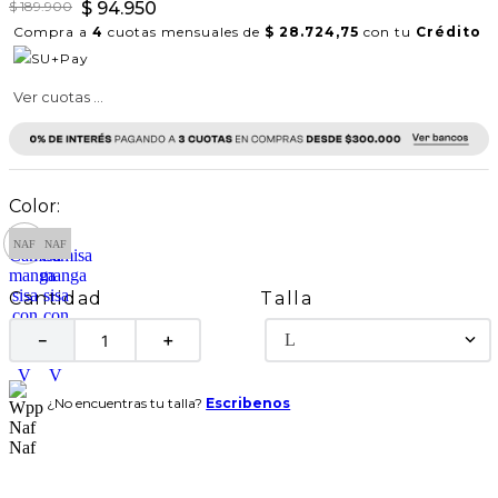
$
189
.
900
$
94
.
950
Compra a
4
cuotas mensuales de
$ 28.724,75
con tu
Crédito
Ver cuotas ...
Talla
Cantidad
L
－
＋
¿No encuentras tu talla?
Escribenos