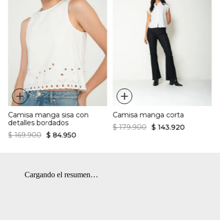
+
+
Camisa manga sisa con
Camisa manga corta
detalles bordados
$
179
.
900
$
143
.
920
$
169
.
900
$
84
.
950
Cargando el resumen…