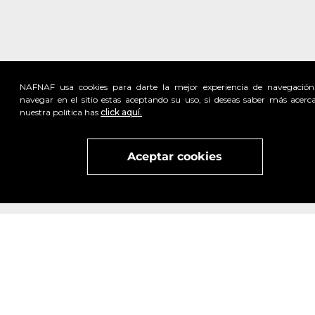
NAFNAF usa cookies para darte la mejor experiencia de navegación
navegar en el sitio estas aceptando su uso, si deseas saber más acerc
nuestra política has
click aquí.
Visita
vivant
nuestra marca
active
x
Aceptar cookies