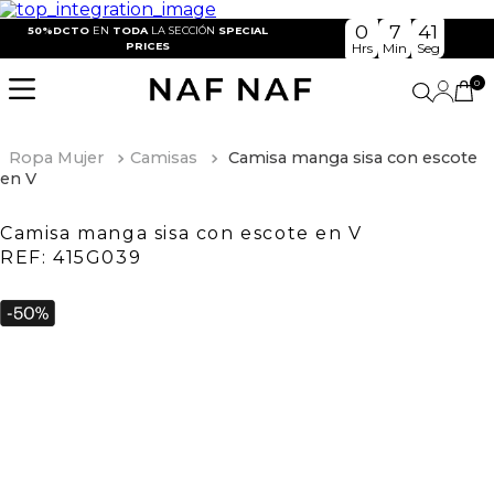
0
7
41
50%DCTO
EN
TODA
LA SECCIÓN
SPECIAL
PRICES
Hrs
Min
Seg
0
Ropa Mujer
Camisas
Camisa manga sisa con escote
en V
Camisa manga sisa con escote en V
REF:
415G039