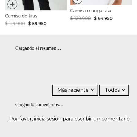
+
Camisa manga sisa
Camisa de tiras
$
129
.
900
$
64
.
950
$
119
.
900
$
59
.
950
Cargando el resumen…
Más reciente
Todos
Cargando comentarios…
Por favor, inicia sesión para escribir un comentario.