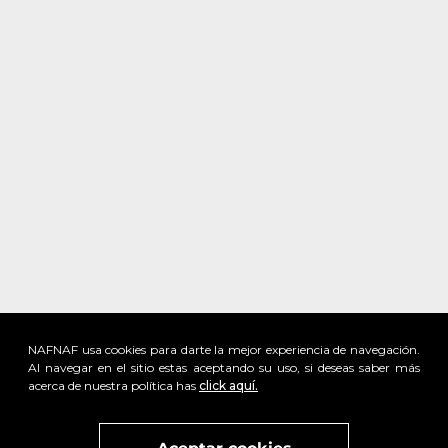
NAFNAF usa cookies para darte la mejor experiencia de navegación.
Al navegar en el sitio estas aceptando su uso, si deseas saber más
acerca de nuestra política has
click aquí.
x
Visita
vivant
nuestra marca
active
x