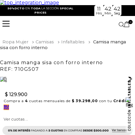
11
42
41
50%DCTO
EN
TODA
LA SECCIÓN
SPECIAL
PRICES
Hrs
Min
Seg
0
Ropa Mujer
Camisas
Infaltables
Camisa manga
sisa con forro interno
Camisa manga sisa con forro interno
REF:
710G507
$
129
.
900
Compra a
4
cuotas mensuales de
$ 39.298,00
con tu
Crédito
Ver cuotas ...