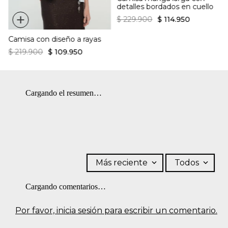
detalles bordados en cuello
+
$
229
.
900
$
114
.
950
Camisa con diseño a rayas
$
219
.
900
$
109
.
950
Cargando el resumen…
Más reciente
Todos
Cargando comentarios…
Por favor, inicia sesión para escribir un comentario.