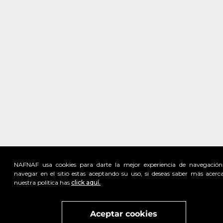
NAFNAF usa cookies para darte la mejor experiencia de navegación
navegar en el sitio estas aceptando su uso, si deseas saber más acerc
nuestra política has
click aquí.
Visita
vivant
nuestra marca
active
x
Aceptar cookies