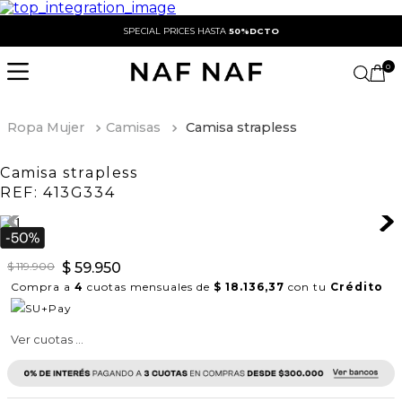
SPECIAL PRICES HASTA
50%DCTO
0
Ropa Mujer
Camisas
Camisa strapless
Camisa strapless
REF:
413G334
$
119
.
900
$
59
.
950
Compra a
4
cuotas mensuales de
$ 18.136,37
con tu
Crédito
Ver cuotas ...