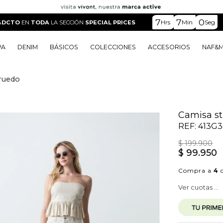
7
6
58
Hrs
Min
Seg
%DCTO
EN
TODA
LA SECCIÓN
SPECIAL PRICES
PA
DENIM
BÁSICOS
COLECCIONES
ACCESORIOS
NAF&
 ruedo
o
o
o
o
 Edit
o
o
Camisa st
REF:
413G
$
199
.
900
$
99
.
950
Compra a
4
c
Ver cuotas ...