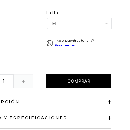
Talla
M
¿No encuentras tu talla?
Escribenos
COMPRAR
＋
IPCIÓN
e diseño cerrado
 Y ESPECIFICACIONES
s.
on bolero en cintura.