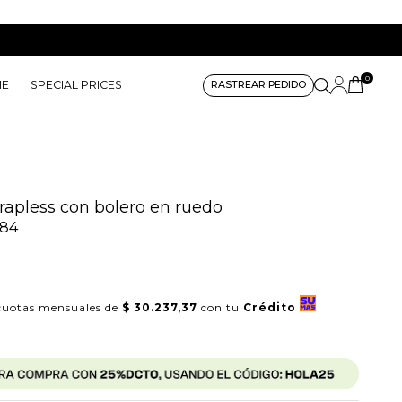
0
ME
SPECIAL PRICES
RASTREAR PEDIDO
rapless con bolero en ruedo
384
uotas mensuales de
$ 30.237,37
con tu
Crédito