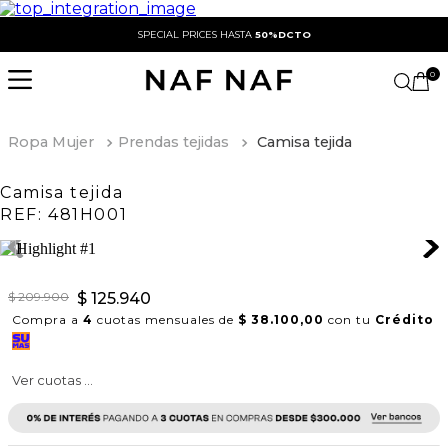
SPECIAL PRICES HASTA
50%DCTO
0
Ropa Mujer
Prendas tejidas
Camisa tejida
Camisa tejida
REF:
481H001
$
209
.
900
$
125
.
940
Compra a
4
cuotas mensuales de
$ 38.100,00
con tu
Crédito
Ver cuotas ...