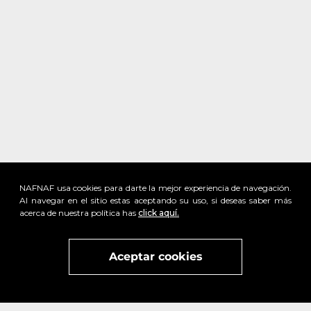
NAFNAF usa cookies para darte la mejor experiencia de navegación.
Al navegar en el sitio estas aceptando su uso, si deseas saber más
acerca de nuestra política has
click aquí.
Visita
vivant
nuestra marca
active
x
Aceptar cookies