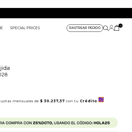
0
ME
SPECIAL PRICES
RASTREAR PEDIDO
jida
028
uotas mensuales de
$ 30.237,37
con tu
Crédito