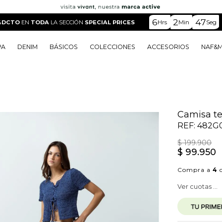
6
2
45
Hrs
Min
Seg
%DCTO
EN
TODA
LA SECCIÓN
SPECIAL PRICES
PA
DENIM
BÁSICOS
COLECCIONES
ACCESORIOS
NAF&
o
o
o
o
 Edit
o
o
Camisa te
REF:
482G
$
199
.
900
$
99
.
950
Compra a
4
c
Ver cuotas ...