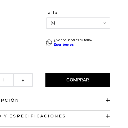
Talla
M
¿No encuentras tu talla?
Escribenos
COMPRAR
＋
IPCIÓN
jida de diseño abierto
 Y ESPECIFICACIONES
corta.
 redondo.