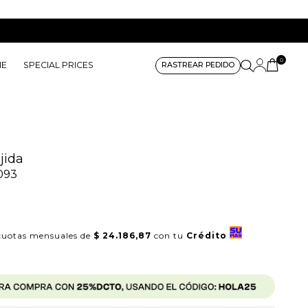
0
ME
SPECIAL PRICES
RASTREAR PEDIDO
jida
093
uotas mensuales de
$ 24.186,87
con tu
Crédito