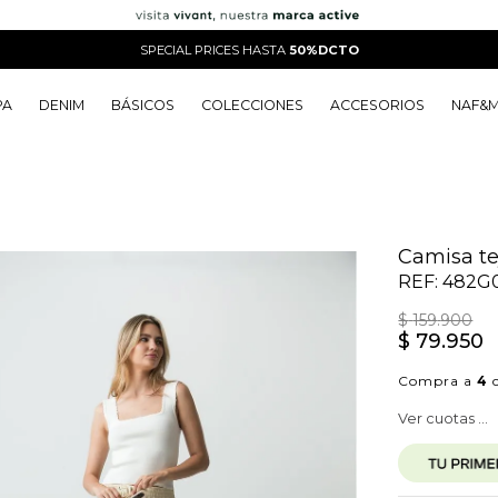
SPECIAL PRICES HASTA
50%DCTO
PA
DENIM
BÁSICOS
COLECCIONES
ACCESORIOS
NAF&
o
o
o
o
 Edit
o
o
Camisa te
REF:
482G
$
159
.
900
$
79
.
950
Compra a
4
c
Ver cuotas ...