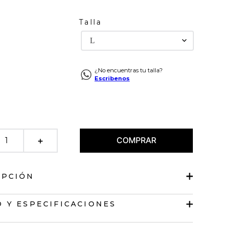
Talla
L
¿No encuentras tu talla?
Escribenos
COMPRAR
＋
IPCIÓN
ejida con escote recto
 Y ESPECIFICACIONES
sisa con terminaciones ondeadas.
ajustada.