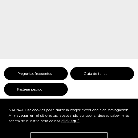
Guía de tallas
Preguntas frecuentes
Rastrear pedido
NAFNAF usa cookies para darte la mejor experiencia de navegación.
Al navegar en el sitio estas aceptando su uso, si deseas saber más
acerca de nuestra política has
click aquí.