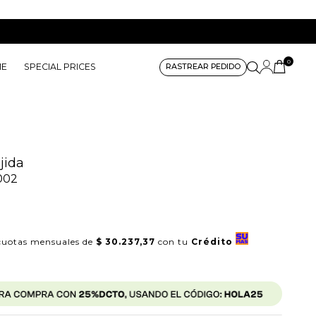
0
ME
SPECIAL PRICES
RASTREAR PEDIDO
jida
002
uotas mensuales de
$ 30.237,37
con tu
Crédito