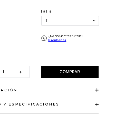
Talla
L
¿No encuentras tu talla?
Escribenos
COMPRAR
＋
IPCIÓN
jida de largo pretinero
 Y ESPECIFICACIONES
isa.
 redondo.