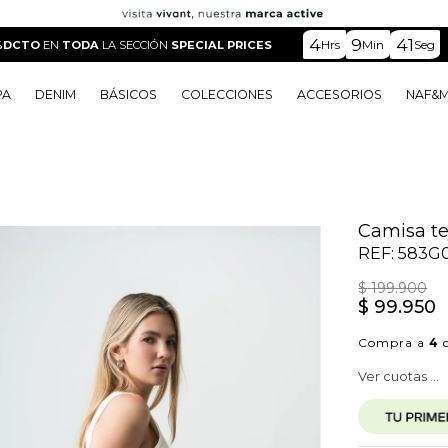
4
9
40
Hrs
Min
Seg
%DCTO
EN
TODA
LA SECCIÓN
SPECIAL PRICES
PA
DENIM
BÁSICOS
COLECCIONES
ACCESORIOS
NAF&
o
o
o
o
 Edit
o
o
Camisa te
REF:
583G
$
199
.
900
$
99
.
950
Compra a
4
c
Ver cuotas ...