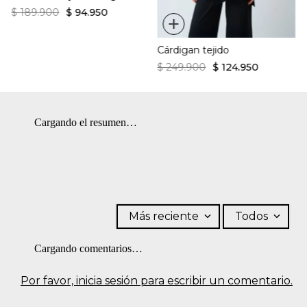
$
189
.
900
$
94
.
950
+
Cárdigan tejido
$
249
.
900
$
124
.
950
Cargando el resumen…
Más reciente
Todos
Cargando comentarios…
Por favor, inicia sesión para escribir un comentario.