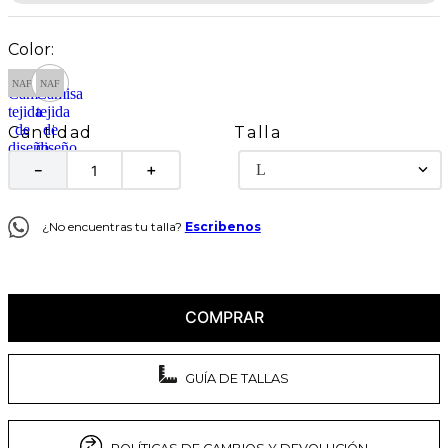
Talla
Cantidad
L
－
＋
¿No encuentras tu talla?
Escribenos
COMPRAR
GUÍA DE TALLAS