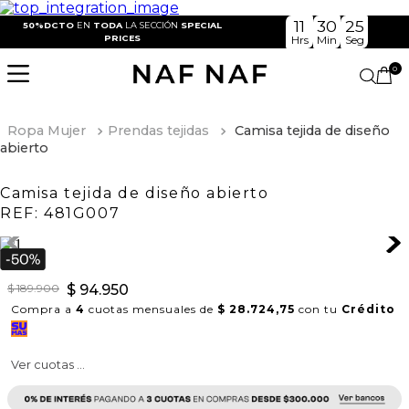
11
30
25
50%DCTO
EN
TODA
LA SECCIÓN
SPECIAL
PRICES
Hrs
Min
Seg
0
Ropa Mujer
Prendas tejidas
Camisa tejida de diseño
abierto
Camisa tejida de diseño abierto
REF:
481G007
$
189
.
900
$
94
.
950
Compra a
4
cuotas mensuales de
$ 28.724,75
con tu
Crédito
Ver cuotas ...