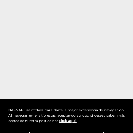
NAFNAF usa cookies para darte la mejor experiencia de navegación.
Al navegar en el sitio estas aceptando su uso, si deseas saber más
acerca de nuestra política has
click aquí.
x