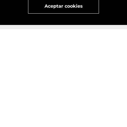
Visita
vivant
nuestra marca
active
x
Aceptar cookies