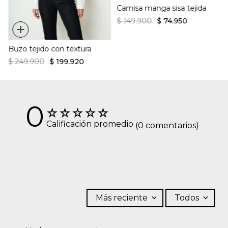
Camisa manga sisa tejida
$
149
.
900
$
74
.
950
+
Buzo tejido con textura
$
249
.
900
$
199
.
920
0
☆
☆
☆
☆
☆
Calificación promedio
(0 comentarios)
Más reciente
Todos