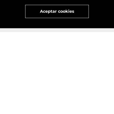
x
Visita
vivant
nuestra marca
active
x
Aceptar cookies