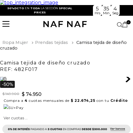
5
35
3
50%DCTO
EN
TODA
LA SECCIÓN
SPECIAL
PRICES
Hrs
Min
Seg
0
Ropa Mujer
Prendas tejidas
Camisa tejida de diseño
cruzado
Camisa tejida de diseño cruzado
REF:
482F017
$
149
.
900
$
74
.
950
Compra a
4
cuotas mensuales de
$ 22.674,25
con tu
Crédito
Ver cuotas ...