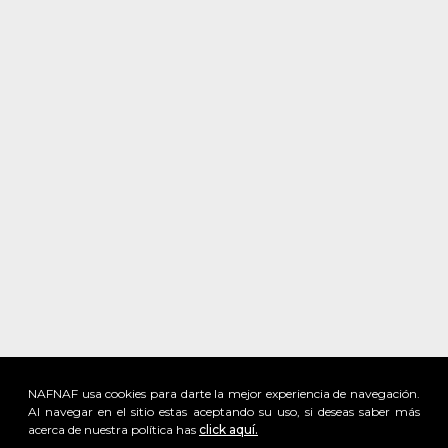
NAFNAF usa cookies para darte la mejor experiencia de navegación.
Al navegar en el sitio estas aceptando su uso, si deseas saber más
acerca de nuestra política has
click aquí.