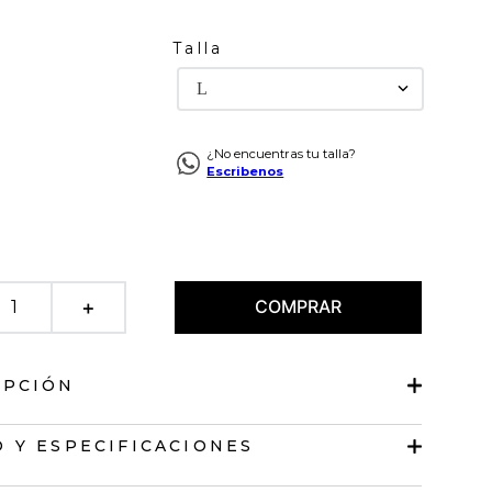
Talla
L
¿No encuentras tu talla?
Escribenos
COMPRAR
＋
IPCIÓN
ejida de escote recto
 Y ESPECIFICACIONES
op.