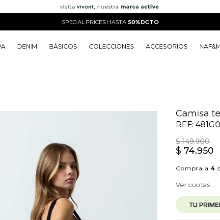
SPECIAL PRICES HASTA
50%DCTO
PA
DENIM
BÁSICOS
COLECCIONES
ACCESORIOS
NAF&
o
o
o
o
 Edit
o
o
Camisa tej
REF:
481G0
$
149
.
900
$
74
.
950
Compra a
4
c
Ver cuotas ...